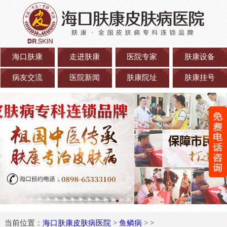
海口肤康
走进肤康
医院专家
肤康设备
病友交流
医院新闻
肤康院址
肤康挂号
当前位置：
海口肤康皮肤病医院
>
鱼鳞病
> >