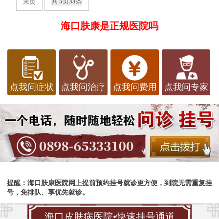
末页
共
5
页
33
条
海口肤康是正规医院吗
点我问症状
点我问治疗
点我问费用
点我问专家
提醒：海口肤康医院网上提前预约挂号就诊更方便，到院无需重复挂
号，免排队、享优先就诊。
海口皮肤病医院•快速挂号通道