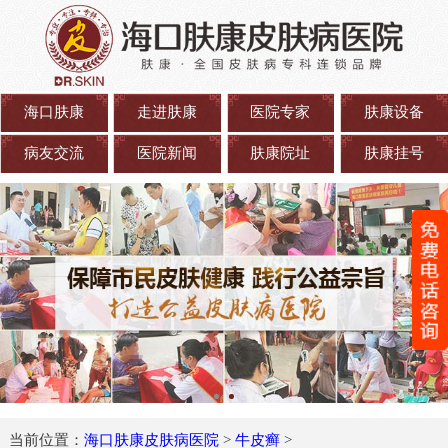
海口肤康
走进肤康
医院专家
肤康设备
病友交流
医院新闻
肤康院址
肤康挂号
当前位置：
海口肤康皮肤病医院
>
牛皮癣
>