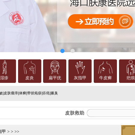
湿疹
皮炎
扁平疣
灰指甲
牛皮癣
疤痕
敏
|
皮肤瘙痒
|
体癣
|
带状疱疹
|
疥疮
|
腋臭
皮肤救助
指甲
> > >>