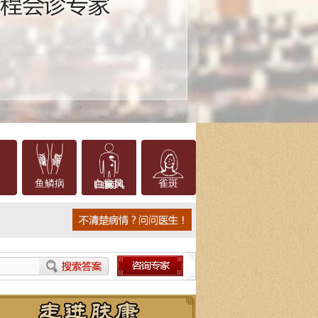
鱼鳞病
白癜风
雀斑