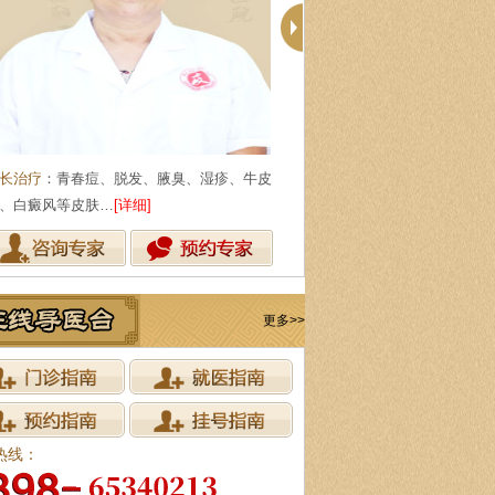
长治疗
：青春痘、脱发、腋臭、湿疹、牛皮
擅长治疗
：痤疮、脱发、银屑病
、白癜风等皮肤…
[详细]
病等…
[详细]
更多>>
热线：