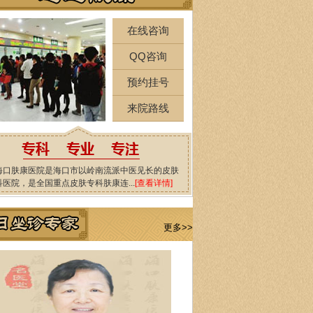
在线咨询
QQ咨询
预约挂号
来院路线
海口肤康医院是海口市以岭南流派中医见长的皮肤
科医院，是全国重点皮肤专科肤康连...
[查看详情]
更多>>