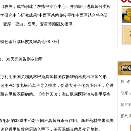
攻关，成功创建了灰指甲治疗中心，并独家引进真菌分类检
学研究中心研究成果"中西医杀菌免疫平衡中西医结合特色诊
形、变厚、变白、变黑、变黄等顽固灰指甲。
诊疗临床恢复率高达98.7%】
、30天完美告别灰指甲
利用美国尖端奥林巴斯真菌检测仪器准确检测出细菌的形
姓 
运用PC-微电脑药离子导入技术，促进大分子化为小分子，穿透
联系
潜藏在甲板深层病菌。【推荐阅读：海口肤康医院治灰指甲要多
预约
预约
配伍的32味中药对不同种真菌有杀灭作用。新鲜药材中未流失
快速穿透甲板致密层渗入甲下，杀灭深部真菌及变异菌株。