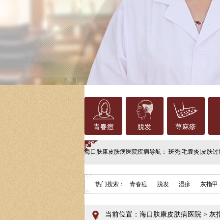
青春痘
脱发
荨麻疹
海口肤康皮肤病医院
疾病导航：
斑秃
|
毛囊炎
|
皮肤过
热门搜索：
青春痘
脱发
湿疹
灰指甲
当前位置：
海口肤康皮肤病医院
>
灰