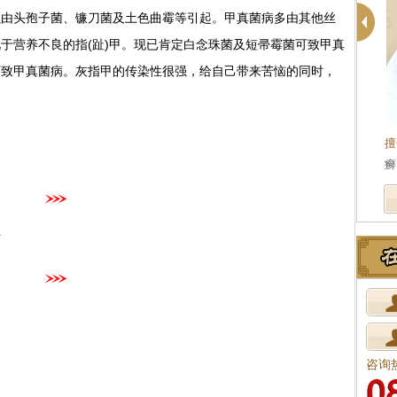
以由头孢子菌、镰刀菌及土色曲霉等引起。甲真菌病多由其他丝
于营养不良的指(趾)甲。现已肯定白念珠菌及短帚霉菌可致甲真
可致甲真菌病。灰指甲的传染性很强，给自己带来苦恼的同时，
擅
癣
生
咨询