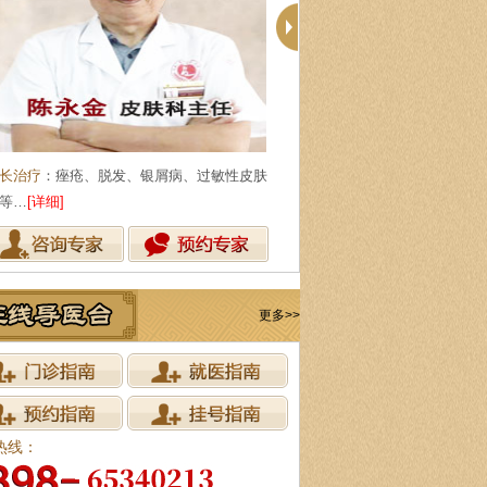
长治疗
：痤疮、脱发、银屑病、过敏性皮肤
擅长治疗
：青春痘、脱发、腋臭
等…
[详细]
癣、白癜风等皮肤…
[详细]
更多>>
热线：