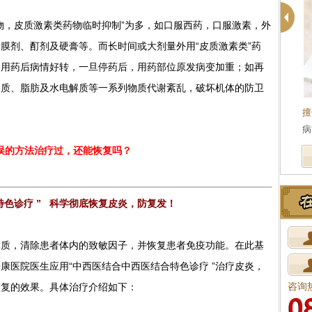
，皮质激素类药物临时抑制”为多，如口服西药，口服激素，外
膜剂、酊剂及硬膏等。而长时间或大剂量外用“皮质激素类”药
，用药后病情好转，一旦停药后，用药部位原发病变加重；如再
白质、脂肪及水电解质等一系列物质代谢紊乱，破坏机体的防卫
擅长治疗
：青春痘、脱发、腋臭、湿疹、牛皮
擅
癣、白癜风等皮肤…
[详细]
病
误的方法治疗过，还能恢复吗？
色诊疗 ”
科学彻底恢复皮炎，防复发！
，清除患者体内的致敏因子，并恢复患者免疫功能。在此基
康医院医生应用“中西医结合中西医结合特色诊疗 ”治疗皮炎，
咨询
恢复的效果。具体治疗介绍如下：