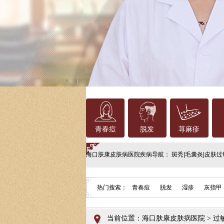
青春痘
脱发
荨麻疹
海口肤康皮肤病医院
疾病导航：
斑秃
|
毛囊炎
|
皮肤过
热门搜索：
青春痘
脱发
湿疹
灰指甲
当前位置：
海口肤康皮肤病医院
>
过