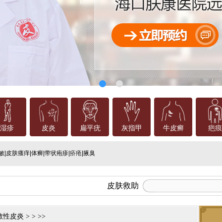
湿疹
皮炎
扁平疣
灰指甲
牛皮癣
疤痕
敏
|
皮肤瘙痒
|
体癣
|
带状疱疹
|
疥疮
|
腋臭
皮肤救助
敏性皮炎
> > >>