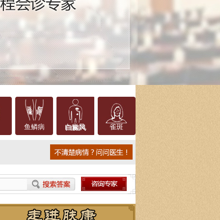
鱼鳞病
白癜风
雀斑